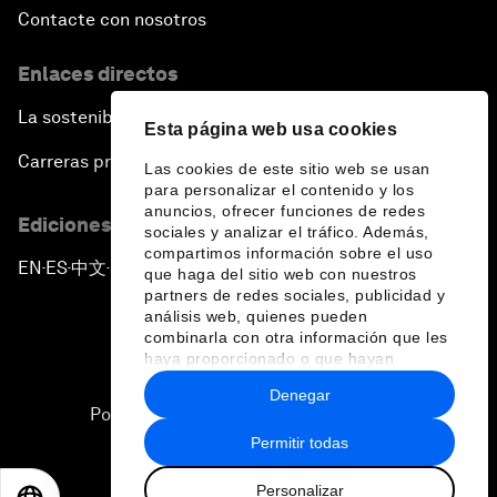
Contacte con nosotros
Enlaces directos
La sostenibilidad en el Foro
Esta página web usa cookies
Carreras profesionales
Las cookies de este sitio web se usan
para personalizar el contenido y los
anuncios, ofrecer funciones de redes
Ediciones en otros idiomas
sociales y analizar el tráfico. Además,
compartimos información sobre el uso
EN
ES
中文
日本語
▪
▪
▪
que haga del sitio web con nuestros
partners de redes sociales, publicidad y
análisis web, quienes pueden
combinarla con otra información que les
haya proporcionado o que hayan
recopilado a partir del uso que haya
Denegar
hecho de sus servicios.
Política de privacidad y normas de uso
Permitir todas
Sitemap
Personalizar
©
2026
Foro Económico Mundial