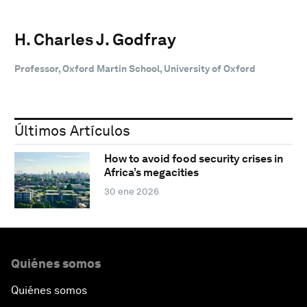
H. Charles J. Godfray
Professor, Oxford Martin School, University of Oxford
Últimos Artículos
How to avoid food security crises in
Africa’s megacities
30 ene 2026
Quiénes somos
Quiénes somos