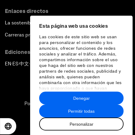
Enlaces directos
La sostenibilidad en el Foro
Esta página web usa cookies
Carreras profesionales
Las cookies de este sitio web se usan
para personalizar el contenido y los
anuncios, ofrecer funciones de redes
Ediciones en otros idiomas
sociales y analizar el tráfico. Además,
compartimos información sobre el uso
EN
ES
中文
日本語
▪
▪
▪
que haga del sitio web con nuestros
partners de redes sociales, publicidad y
análisis web, quienes pueden
combinarla con otra información que les
haya proporcionado o que hayan
recopilado a partir del uso que haya
Denegar
hecho de sus servicios.
Política de privacidad y normas de uso
Permitir todas
Sitemap
Personalizar
©
2026
Foro Económico Mundial
EN
ES
中文
日本語