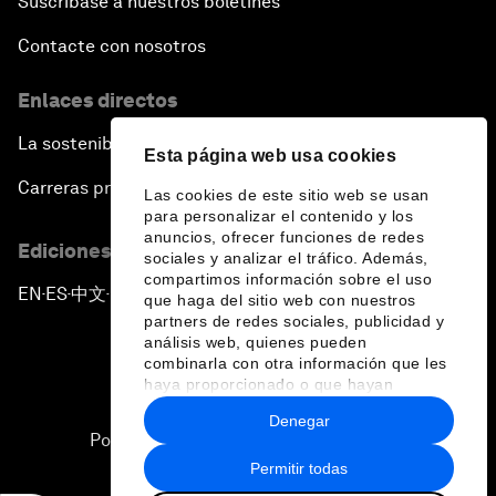
Suscríbase a nuestros boletines
Contacte con nosotros
Enlaces directos
La sostenibilidad en el Foro
Esta página web usa cookies
Carreras profesionales
Las cookies de este sitio web se usan
para personalizar el contenido y los
anuncios, ofrecer funciones de redes
Ediciones en otros idiomas
sociales y analizar el tráfico. Además,
compartimos información sobre el uso
EN
ES
中文
日本語
▪
▪
▪
que haga del sitio web con nuestros
partners de redes sociales, publicidad y
análisis web, quienes pueden
combinarla con otra información que les
haya proporcionado o que hayan
recopilado a partir del uso que haya
Denegar
hecho de sus servicios.
Política de privacidad y normas de uso
Permitir todas
Sitemap