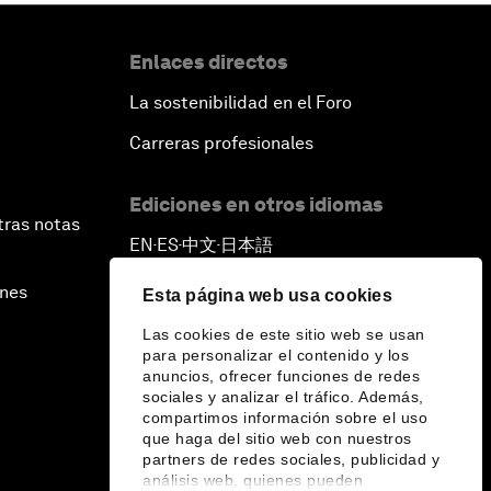
Enlaces directos
La sostenibilidad en el Foro
Carreras profesionales
Ediciones en otros idiomas
tras notas
EN
ES
中文
日本語
▪
▪
▪
ines
Esta página web usa cookies
Las cookies de este sitio web se usan
para personalizar el contenido y los
anuncios, ofrecer funciones de redes
sociales y analizar el tráfico. Además,
compartimos información sobre el uso
que haga del sitio web con nuestros
partners de redes sociales, publicidad y
análisis web, quienes pueden