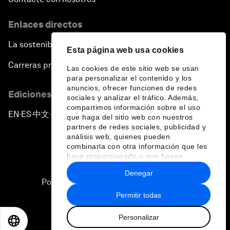
Enlaces directos
La sostenibilidad en el Foro
Esta página web usa cookies
Carreras profesionales
Las cookies de este sitio web se usan
para personalizar el contenido y los
anuncios, ofrecer funciones de redes
Ediciones en otros idiomas
sociales y analizar el tráfico. Además,
compartimos información sobre el uso
EN
ES
中文
日本語
▪
▪
▪
que haga del sitio web con nuestros
partners de redes sociales, publicidad y
análisis web, quienes pueden
combinarla con otra información que les
haya proporcionado o que hayan
recopilado a partir del uso que haya
Denegar
hecho de sus servicios.
Política de privacidad y normas de uso
Permitir todas
Sitemap
Personalizar
©
2026
Foro Económico Mundial
EN
ES
中文
日本語