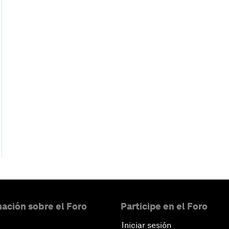
ación sobre el Foro
Participe en el Foro
Iniciar sesión