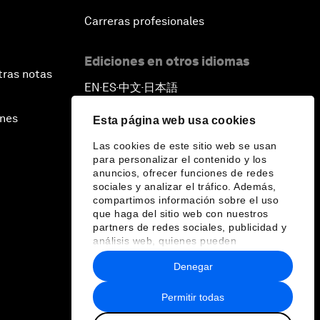
Carreras profesionales
Ediciones en otros idiomas
tras notas
EN
ES
中文
日本語
▪
▪
▪
ines
Esta página web usa cookies
Las cookies de este sitio web se usan
para personalizar el contenido y los
anuncios, ofrecer funciones de redes
sociales y analizar el tráfico. Además,
compartimos información sobre el uso
que haga del sitio web con nuestros
partners de redes sociales, publicidad y
análisis web, quienes pueden
combinarla con otra información que les
Denegar
haya proporcionado o que hayan
recopilado a partir del uso que haya
hecho de sus servicios.
Permitir todas