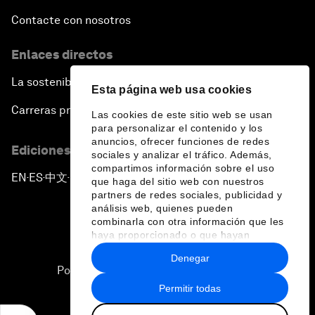
Contacte con nosotros
Enlaces directos
La sostenibilidad en el Foro
Esta página web usa cookies
Carreras profesionales
Las cookies de este sitio web se usan
para personalizar el contenido y los
anuncios, ofrecer funciones de redes
Ediciones en otros idiomas
sociales y analizar el tráfico. Además,
compartimos información sobre el uso
EN
ES
中文
日本語
▪
▪
▪
que haga del sitio web con nuestros
partners de redes sociales, publicidad y
análisis web, quienes pueden
combinarla con otra información que les
haya proporcionado o que hayan
recopilado a partir del uso que haya
Denegar
hecho de sus servicios.
Política de privacidad y normas de uso
Permitir todas
Sitemap