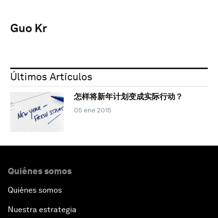
Guo Kr
Últimos Artículos
怎样将新年计划变成实际行动？
05 ene 2015
Quiénes somos
Quiénes somos
Nuestra estrategia