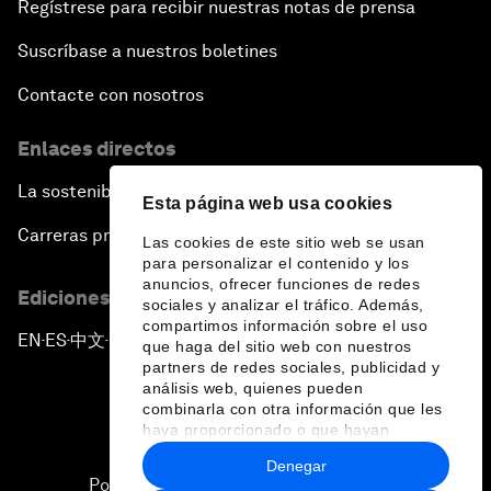
Regístrese para recibir nuestras notas de prensa
Suscríbase a nuestros boletines
Contacte con nosotros
Enlaces directos
La sostenibilidad en el Foro
Esta página web usa cookies
Carreras profesionales
Las cookies de este sitio web se usan
para personalizar el contenido y los
anuncios, ofrecer funciones de redes
Ediciones en otros idiomas
sociales y analizar el tráfico. Además,
compartimos información sobre el uso
EN
ES
中文
日本語
▪
▪
▪
que haga del sitio web con nuestros
partners de redes sociales, publicidad y
análisis web, quienes pueden
combinarla con otra información que les
haya proporcionado o que hayan
recopilado a partir del uso que haya
Denegar
hecho de sus servicios.
Política de privacidad y normas de uso