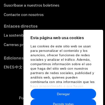
Suscríbase a nuestros boletines
Contacte con nosotros
Enlaces directos
La sostenibilidad en el Foro
Esta página web usa cookies
Carreras profesionales
Las cookies de este sitio web se usan
para personalizar el contenido y los
anuncios, ofrecer funciones de redes
Ediciones en otros idiomas
sociales y analizar el tráfico. Además,
compartimos información sobre el uso
EN
ES
中文
日本語
▪
▪
▪
que haga del sitio web con nuestros
partners de redes sociales, publicidad y
análisis web, quienes pueden
combinarla con otra información que les
haya proporcionado o que hayan
recopilado a partir del uso que haya
Denegar
hecho de sus servicios.
Política de privacidad y normas de uso
Permitir todas