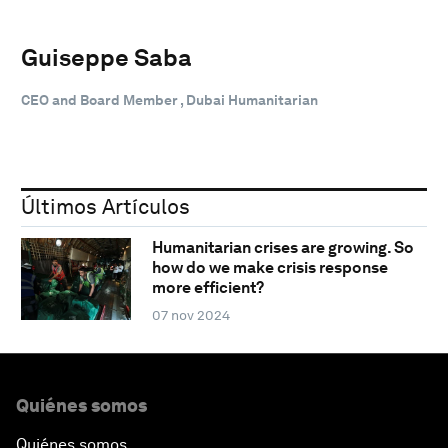
Guiseppe Saba
CEO and Board Member , Dubai Humanitarian
Últimos Artículos
Humanitarian crises are growing. So
how do we make crisis response
more efficient?
07 nov 2024
Quiénes somos
Quiénes somos