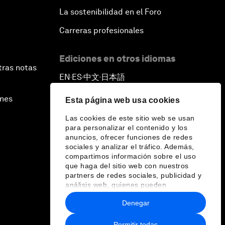
La sostenibilidad en el Foro
Carreras profesionales
Ediciones en otros idiomas
tras notas
EN
ES
中文
日本語
▪
▪
▪
ines
Esta página web usa cookies
Las cookies de este sitio web se usan
para personalizar el contenido y los
anuncios, ofrecer funciones de redes
sociales y analizar el tráfico. Además,
compartimos información sobre el uso
que haga del sitio web con nuestros
partners de redes sociales, publicidad y
análisis web, quienes pueden
combinarla con otra información que les
Denegar
haya proporcionado o que hayan
recopilado a partir del uso que haya
hecho de sus servicios.
Permitir todas