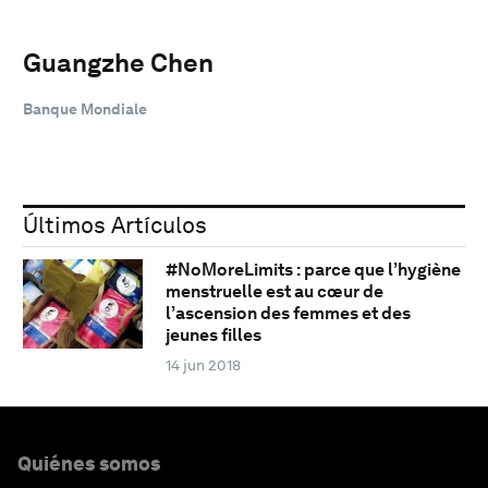
Guangzhe Chen
Banque Mondiale
Últimos Artículos
#NoMoreLimits : parce que l’hygiène
menstruelle est au cœur de
l’ascension des femmes et des
jeunes filles
14 jun 2018
Quiénes somos