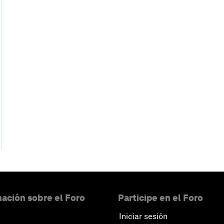
ación sobre el Foro
Participe en el Foro
Iniciar sesión