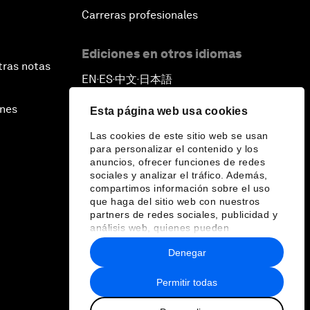
Carreras profesionales
Ediciones en otros idiomas
tras notas
EN
ES
中文
日本語
▪
▪
▪
ines
Esta página web usa cookies
Las cookies de este sitio web se usan
para personalizar el contenido y los
anuncios, ofrecer funciones de redes
sociales y analizar el tráfico. Además,
compartimos información sobre el uso
que haga del sitio web con nuestros
partners de redes sociales, publicidad y
análisis web, quienes pueden
combinarla con otra información que les
Denegar
haya proporcionado o que hayan
recopilado a partir del uso que haya
hecho de sus servicios.
Permitir todas