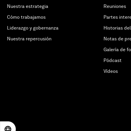
Nuestra estrategia
Reuniones
Cómo trabajamos
Partes inter
Liderazgo y gobernanza
Historias del
Nuestra repercusión
Notas de pr
Galería de f
Pódcast
Vídeos
EN
ES
中文
日本語