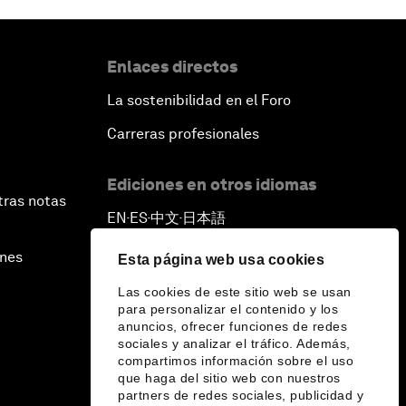
Enlaces directos
La sostenibilidad en el Foro
Carreras profesionales
Ediciones en otros idiomas
tras notas
EN
ES
中文
日本語
▪
▪
▪
ines
Esta página web usa cookies
Las cookies de este sitio web se usan
para personalizar el contenido y los
anuncios, ofrecer funciones de redes
sociales y analizar el tráfico. Además,
compartimos información sobre el uso
que haga del sitio web con nuestros
partners de redes sociales, publicidad y