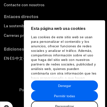
Contacte con nosotros
Enlaces directos
La sostenibilidad en el Foro
Esta página web usa cookies
Carreras profesionales
Las cookies de este sitio web se usan
para personalizar el contenido y los
anuncios, ofrecer funciones de redes
Ediciones en otros idiomas
sociales y analizar el tráfico. Además,
compartimos información sobre el uso
EN
ES
中文
日本語
▪
▪
▪
que haga del sitio web con nuestros
partners de redes sociales, publicidad y
análisis web, quienes pueden
combinarla con otra información que les
haya proporcionado o que hayan
recopilado a partir del uso que haya
Denegar
hecho de sus servicios.
Política de privacidad y normas de uso
Permitir todas
Sitemap
Personalizar