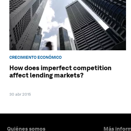
CRECIMIENTO ECONÓMICO
How does imperfect competition
affect lending markets?
30 abr 2015
Quiénes somos
Más inform