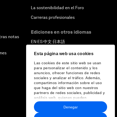
La sostenibilidad en el Foro
Carreras profesionales
Ediciones en otros idiomas
tras notas
EN
ES
中文
日本語
▪
▪
▪
ines
Esta página web usa cookies
Las cookies de este sitio web se usan
para personalizar el contenido y los
anuncios, ofrecer funciones de redes
sociales y analizar el tráfico. Además,
compartimos información sobre el uso
que haga del sitio web con nuestros
partners de redes sociales, publicidad y
análisis web, quienes pueden
combinarla con otra información que les
Denegar
haya proporcionado o que hayan
recopilado a partir del uso que haya