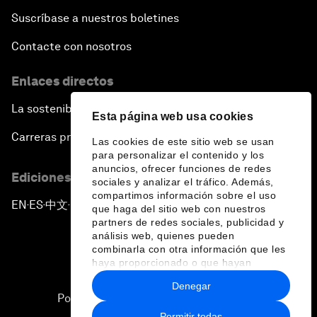
Suscríbase a nuestros boletines
Contacte con nosotros
Enlaces directos
La sostenibilidad en el Foro
Esta página web usa cookies
Carreras profesionales
Las cookies de este sitio web se usan
para personalizar el contenido y los
anuncios, ofrecer funciones de redes
Ediciones en otros idiomas
sociales y analizar el tráfico. Además,
compartimos información sobre el uso
EN
ES
中文
日本語
▪
▪
▪
que haga del sitio web con nuestros
partners de redes sociales, publicidad y
análisis web, quienes pueden
combinarla con otra información que les
haya proporcionado o que hayan
recopilado a partir del uso que haya
Denegar
hecho de sus servicios.
Política de privacidad y normas de uso
Permitir todas