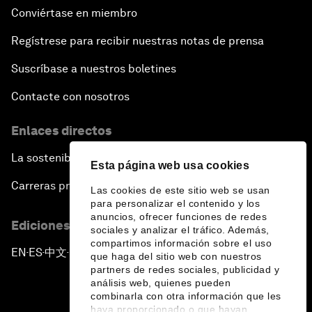
Conviértase en miembro
Regístrese para recibir nuestras notas de prensa
Suscríbase a nuestros boletines
Contacte con nosotros
Enlaces directos
La sostenibilidad en el Foro
Esta página web usa cookies
Carreras profesionales
Las cookies de este sitio web se usan
para personalizar el contenido y los
anuncios, ofrecer funciones de redes
Ediciones en otros idiomas
sociales y analizar el tráfico. Además,
compartimos información sobre el uso
EN
ES
中文
日本語
▪
▪
▪
que haga del sitio web con nuestros
partners de redes sociales, publicidad y
análisis web, quienes pueden
combinarla con otra información que les
haya proporcionado o que hayan