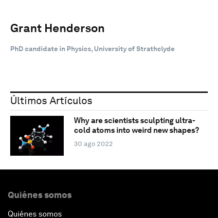
Grant Henderson
PhD candidate in Physics, University of Strathclyde
Últimos Artículos
Why are scientists sculpting ultra-
cold atoms into weird new shapes?
30 ago 2022
Quiénes somos
Quiénes somos