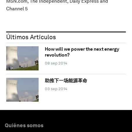
MSN.com, The Independent, Daily Express and
Channel 5
Últimos Artículos
How will we power the next energy
revolution?
08 sep 2014
助推下一场能源革命
03 sep 2014
Quiénes somos