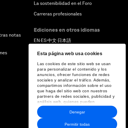
La sostenibilidad en el Foro
Carreras profesionales
Ediciones en otros idiomas
tras notas
EN
ES
中文
日本語
▪
▪
▪
ines
Esta página web usa cookies
Las cookies de este sitio web se usan
para personalizar el contenido y los
anuncios, ofrecer funciones de redes
sociales y analizar el tráfico. Además,
compartimos información sobre el uso
que haga del sitio web con nuestros
partners de redes sociales, publicidad y
análisis web, quienes pueden
combinarla con otra información que les
Denegar
haya proporcionado o que hayan
recopilado a partir del uso que haya
hecho de sus servicios.
Permitir todas