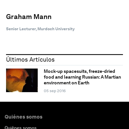
Graham Mann
Senior Lecturer, Murdoch University
Últimos Artículos
Mock-up spacesuits, freeze-dried
food and learning Russian: A Martian
environment on Earth
05 sep 2016
Quiénes somos
Quiénes somos