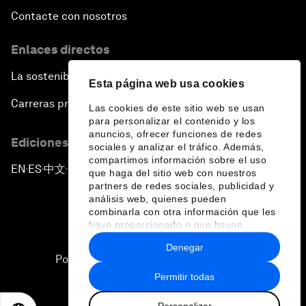
Contacte con nosotros
Enlaces directos
La sostenibilidad en el Foro
Esta página web usa cookies
Carreras profesionales
Las cookies de este sitio web se usan
para personalizar el contenido y los
anuncios, ofrecer funciones de redes
Ediciones en otros idiomas
sociales y analizar el tráfico. Además,
compartimos información sobre el uso
EN
ES
中文
日本語
▪
▪
▪
que haga del sitio web con nuestros
partners de redes sociales, publicidad y
análisis web, quienes pueden
combinarla con otra información que les
haya proporcionado o que hayan
recopilado a partir del uso que haya
Denegar
hecho de sus servicios.
Política de privacidad y normas de uso
Permitir todas
Sitemap
Personalizar