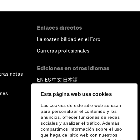
Enlaces directos
La sostenibilidad en el Foro
Carreras profesionales
Ediciones en otros idiomas
tras notas
EN
ES
中文
日本語
▪
▪
▪
ines
Esta página web usa cookies
Las cookies de este sitio web se usan
para personalizar el contenido y los
anuncios, ofrecer funciones de redes
sociales y analizar el tráfico. Además,
compartimos información sobre el uso
que haga del sitio web con nuestros