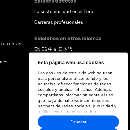
Enlaces directos
La sostenibilidad en el Foro
Carreras profesionales
Ediciones en otros idiomas
tras notas
EN
ES
中文
日本語
▪
▪
▪
ines
Esta página web usa cookies
Las cookies de este sitio web se usan
para personalizar el contenido y los
anuncios, ofrecer funciones de redes
sociales y analizar el tráfico. Además,
compartimos información sobre el uso
que haga del sitio web con nuestros
partners de redes sociales, publicidad y
análisis web, quienes pueden
combinarla con otra información que les
Denegar
haya proporcionado o que hayan
recopilado a partir del uso que haya