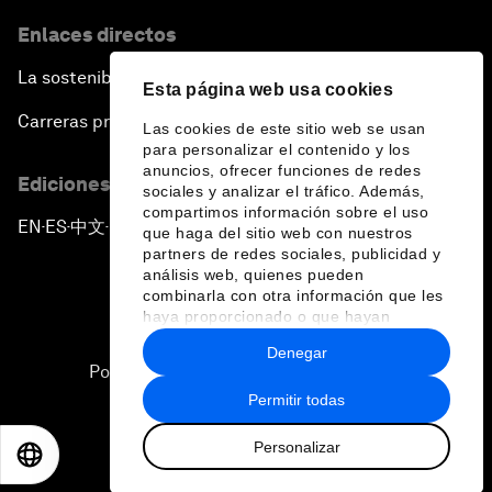
Enlaces directos
La sostenibilidad en el Foro
Esta página web usa cookies
Carreras profesionales
Las cookies de este sitio web se usan
para personalizar el contenido y los
anuncios, ofrecer funciones de redes
Ediciones en otros idiomas
sociales y analizar el tráfico. Además,
compartimos información sobre el uso
EN
ES
中文
日本語
▪
▪
▪
que haga del sitio web con nuestros
partners de redes sociales, publicidad y
análisis web, quienes pueden
combinarla con otra información que les
haya proporcionado o que hayan
recopilado a partir del uso que haya
Denegar
hecho de sus servicios.
Política de privacidad y normas de uso
Permitir todas
Sitemap
Personalizar
©
2026
Foro Económico Mundial
EN
ES
中文
日本語