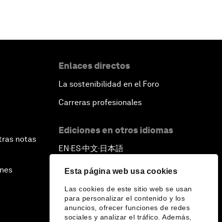
Enlaces directos
La sostenibilidad en el Foro
Carreras profesionales
Ediciones en otros idiomas
tras notas
EN
ES
中文
日本語
▪
▪
▪
ines
Esta página web usa cookies
Las cookies de este sitio web se usan
para personalizar el contenido y los
anuncios, ofrecer funciones de redes
sociales y analizar el tráfico. Además,