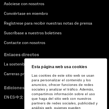
Asóciese con nosotros
Conviértase en miembro
Regístrese para recibir nuestras notas de prensa
Suscríbase a nuestros boletines
Contacte con nosotros
Enlaces directos
La sostenibilidad en el Foro
Esta página web usa cookies
Carreras profesionales
Las cookies de este sitio web se usan
para personalizar el contenido y los
anuncios, ofrecer funciones de redes
Ediciones en otros idiomas
sociales y analizar el tráfico. Además,
compartimos información sobre el uso
EN
ES
中文
日本語
▪
▪
▪
que haga del sitio web con nuestros
partners de redes sociales, publicidad y
análisis web, quienes pueden