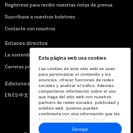
Regístrese para recibir nuestras notas de prensa
Suscríbase a nuestros boletines
Contacte con nosotros
Enlaces directos
La sostenibilidad en el Foro
Esta página web usa cookies
Carreras profesionales
Las cookies de este sitio web se usan
para personalizar el contenido y los
anuncios, ofrecer funciones de redes
Ediciones en otros idiomas
sociales y analizar el tráfico. Además,
compartimos información sobre el uso
EN
ES
中文
日本語
▪
▪
▪
que haga del sitio web con nuestros
partners de redes sociales, publicidad y
análisis web, quienes pueden
combinarla con otra información que les
haya proporcionado o que hayan
recopilado a partir del uso que haya
Denegar
hecho de sus servicios.