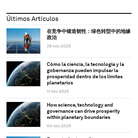
Últimos Artículos
在竞争中锻造韧性：绿色转型中的地缘
政治
26 nov 2025
Cómo la ciencia, la tecnología y la
gobernanza pueden impulsar la
prosperidad dentro de los límites
planetarios
11 nov 2025
How science, technology and
governance can drive prosperity
within planetary boundaries
04 nov 2025