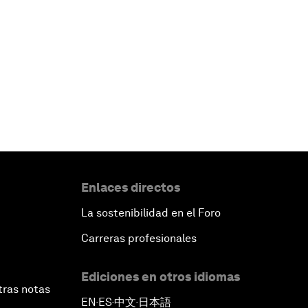
Enlaces directos
La sostenibilidad en el Foro
Carreras profesionales
Ediciones en otros idiomas
tras notas
EN
ES
中文
日本語
▪
▪
▪