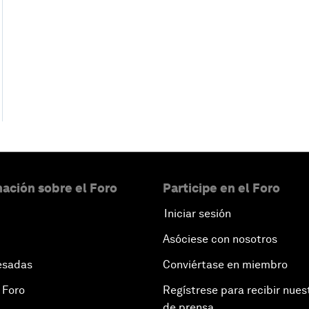
ación sobre el Foro
Participe en el Foro
Iniciar sesión
Asóciese con nosotros
esadas
Conviértase en miembro
 Foro
Regístrese para recibir nues
de prensa