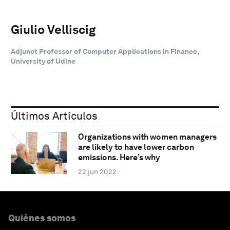
Giulio Velliscig
Adjunct Professor of Computer Applications in Finance,
University of Udine
Últimos Artículos
Organizations with women managers
are likely to have lower carbon
emissions. Here’s why
22 jun 2022
Quiénes somos