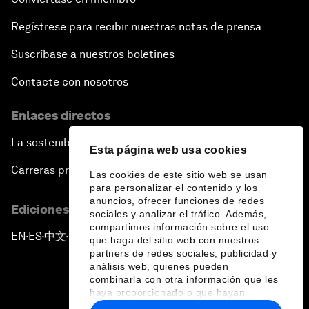
Regístrese para recibir nuestras notas de prensa
Suscríbase a nuestros boletines
Contacte con nosotros
Enlaces directos
La sostenibilidad en el Foro
Esta página web usa cookies
Carreras profesionales
Las cookies de este sitio web se usan
para personalizar el contenido y los
anuncios, ofrecer funciones de redes
Ediciones en otros idiomas
sociales y analizar el tráfico. Además,
compartimos información sobre el uso
EN
ES
中文
日本語
▪
▪
▪
que haga del sitio web con nuestros
partners de redes sociales, publicidad y
análisis web, quienes pueden
combinarla con otra información que les
haya proporcionado o que hayan
recopilado a partir del uso que haya