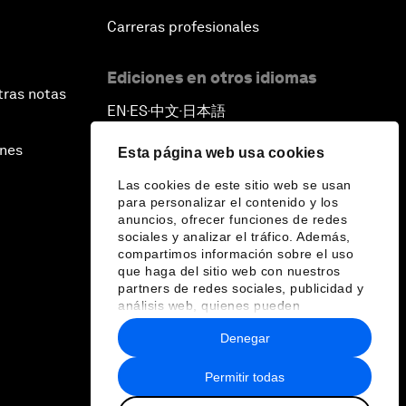
Carreras profesionales
Ediciones en otros idiomas
tras notas
EN
ES
中文
日本語
▪
▪
▪
ines
Esta página web usa cookies
Las cookies de este sitio web se usan
para personalizar el contenido y los
anuncios, ofrecer funciones de redes
sociales y analizar el tráfico. Además,
compartimos información sobre el uso
que haga del sitio web con nuestros
partners de redes sociales, publicidad y
análisis web, quienes pueden
combinarla con otra información que les
Denegar
haya proporcionado o que hayan
recopilado a partir del uso que haya
hecho de sus servicios.
Permitir todas