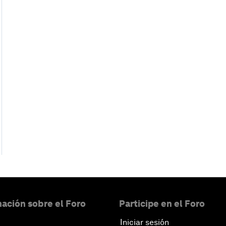
ación sobre el Foro
Participe en el Foro
Iniciar sesión