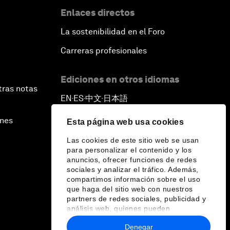
Enlaces directos
La sostenibilidad en el Foro
Carreras profesionales
Ediciones en otros idiomas
tras notas
EN
ES
中文
日本語
▪
▪
▪
ines
Esta página web usa cookies
Las cookies de este sitio web se usan
para personalizar el contenido y los
anuncios, ofrecer funciones de redes
sociales y analizar el tráfico. Además,
compartimos información sobre el uso
que haga del sitio web con nuestros
partners de redes sociales, publicidad y
análisis web, quienes pueden
combinarla con otra información que les
Denegar
haya proporcionado o que hayan