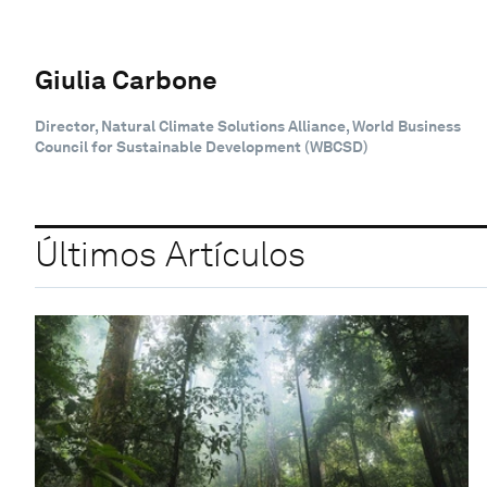
Giulia Carbone
Director, Natural Climate Solutions Alliance, World Business
Council for Sustainable Development (WBCSD)
Últimos Artículos