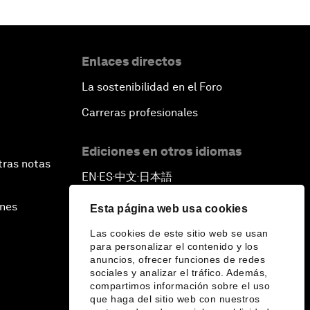
Enlaces directos
La sostenibilidad en el Foro
Carreras profesionales
Ediciones en otros idiomas
tras notas
EN
ES
中文
日本語
▪
▪
▪
ines
Esta página web usa cookies
Las cookies de este sitio web se usan
para personalizar el contenido y los
anuncios, ofrecer funciones de redes
sociales y analizar el tráfico. Además,
compartimos información sobre el uso
que haga del sitio web con nuestros