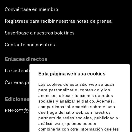
Conviértase en miembro
Regístrese para recibir nuestras notas de prensa
Suscríbase a nuestros boletines
Contacte con nosotros
Enlaces directos
La sostenibilidad en el Foro
Esta página web usa cookies
Carreras profesionales
Las cookies de este sitio web se usan
para personalizar el contenido y los
anuncios, ofrecer funciones de redes
Ediciones en otros idiomas
sociales y analizar el tráfico. Además,
compartimos información sobre el uso
EN
ES
中文
日本語
▪
▪
▪
que haga del sitio web con nuestros
partners de redes sociales, publicidad y
análisis web, quienes pueden
combinarla con otra información que les