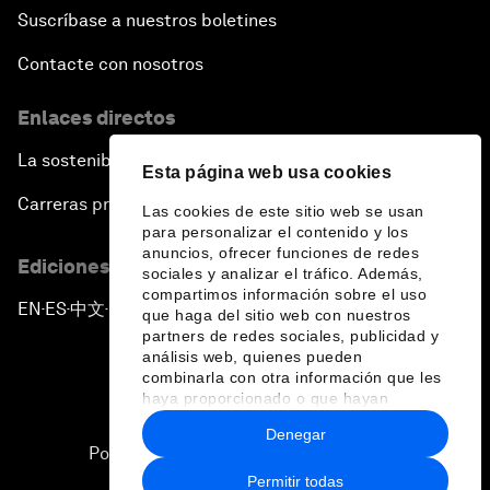
Suscríbase a nuestros boletines
Contacte con nosotros
Enlaces directos
La sostenibilidad en el Foro
Esta página web usa cookies
Carreras profesionales
Las cookies de este sitio web se usan
para personalizar el contenido y los
anuncios, ofrecer funciones de redes
Ediciones en otros idiomas
sociales y analizar el tráfico. Además,
compartimos información sobre el uso
EN
ES
中文
日本語
▪
▪
▪
que haga del sitio web con nuestros
partners de redes sociales, publicidad y
análisis web, quienes pueden
combinarla con otra información que les
haya proporcionado o que hayan
recopilado a partir del uso que haya
Denegar
hecho de sus servicios.
Política de privacidad y normas de uso
Permitir todas