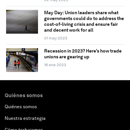
May Day: Union leaders share what
governments could do to address the
cost-of-living crisis and ensure fair
and decent work for all
01 may 2023
Recession in 2023? Here's how trade
unions are gearing up
16 ene 2023
Quiénes somos
Quiénes somos
Nuestra estrategia
Cómo trabajamos