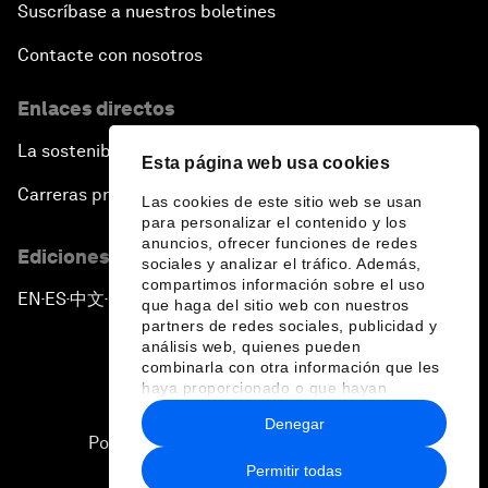
Suscríbase a nuestros boletines
Contacte con nosotros
Enlaces directos
La sostenibilidad en el Foro
Esta página web usa cookies
Carreras profesionales
Las cookies de este sitio web se usan
para personalizar el contenido y los
anuncios, ofrecer funciones de redes
Ediciones en otros idiomas
sociales y analizar el tráfico. Además,
compartimos información sobre el uso
EN
ES
中文
日本語
▪
▪
▪
que haga del sitio web con nuestros
partners de redes sociales, publicidad y
análisis web, quienes pueden
combinarla con otra información que les
haya proporcionado o que hayan
recopilado a partir del uso que haya
Denegar
hecho de sus servicios.
Política de privacidad y normas de uso
Permitir todas
Sitemap