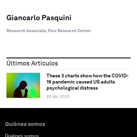
Giancarlo Pasquini
Research Associate, Pew Research Center
Últimos Artículos
These 3 charts show how the COVID-
19 pandemic caused US adults
psychological distress
20 dic 2022
Quiénes somos
Quiénes somos