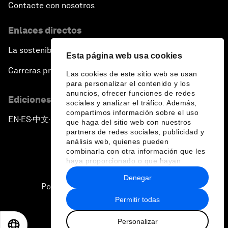
Contacte con nosotros
Enlaces directos
La sostenibilidad en el Foro
Esta página web usa cookies
Carreras profesionales
Las cookies de este sitio web se usan
para personalizar el contenido y los
anuncios, ofrecer funciones de redes
Ediciones en otros idiomas
sociales y analizar el tráfico. Además,
compartimos información sobre el uso
EN
ES
中文
日本語
▪
▪
▪
que haga del sitio web con nuestros
partners de redes sociales, publicidad y
análisis web, quienes pueden
combinarla con otra información que les
haya proporcionado o que hayan
recopilado a partir del uso que haya
Denegar
hecho de sus servicios.
Política de privacidad y normas de uso
Permitir todas
Sitemap
Personalizar
©
2026
Foro Económico Mundial
EN
ES
中文
日本語