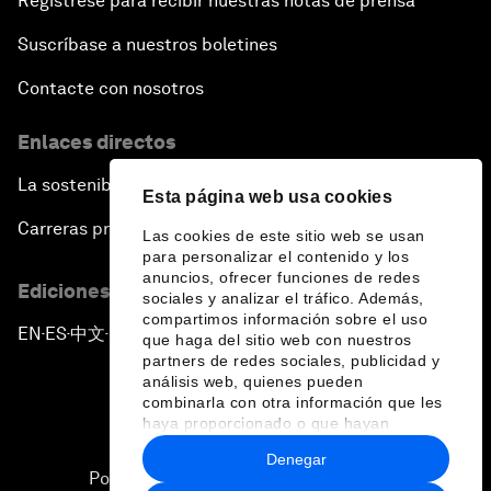
Regístrese para recibir nuestras notas de prensa
Suscríbase a nuestros boletines
Contacte con nosotros
Enlaces directos
La sostenibilidad en el Foro
Esta página web usa cookies
Carreras profesionales
Las cookies de este sitio web se usan
para personalizar el contenido y los
anuncios, ofrecer funciones de redes
Ediciones en otros idiomas
sociales y analizar el tráfico. Además,
compartimos información sobre el uso
EN
ES
中文
日本語
▪
▪
▪
que haga del sitio web con nuestros
partners de redes sociales, publicidad y
análisis web, quienes pueden
combinarla con otra información que les
haya proporcionado o que hayan
recopilado a partir del uso que haya
Denegar
hecho de sus servicios.
Política de privacidad y normas de uso