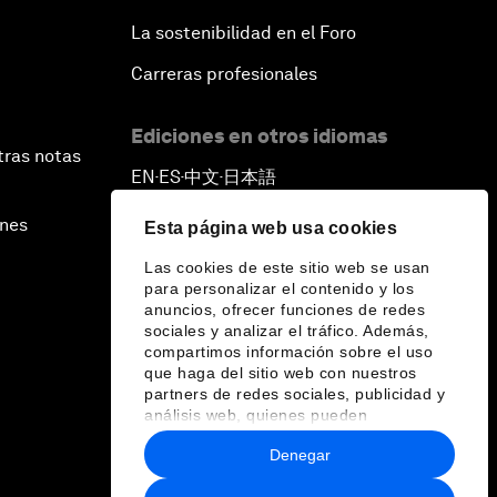
La sostenibilidad en el Foro
Carreras profesionales
Ediciones en otros idiomas
tras notas
EN
ES
中文
日本語
▪
▪
▪
ines
Esta página web usa cookies
Las cookies de este sitio web se usan
para personalizar el contenido y los
anuncios, ofrecer funciones de redes
sociales y analizar el tráfico. Además,
compartimos información sobre el uso
que haga del sitio web con nuestros
partners de redes sociales, publicidad y
análisis web, quienes pueden
combinarla con otra información que les
Denegar
haya proporcionado o que hayan
recopilado a partir del uso que haya