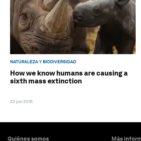
NATURALEZA Y BIODIVERSIDAD
How we know humans are causing a
sixth mass extinction
22 jun 2015
Quiénes somos
Más inform