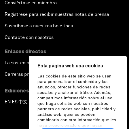
Conviértase en miembro
Regístrese para recibir nuestras notas de prensa
Suscríbase a nuestros boletines
Contacte con nosotros
Enlaces directos
La sostenibilidad en el Foro
Esta página web usa cookies
Carreras profesionales
Las cookies de este sitio web se usan
para personalizar el contenido y los
anuncios, ofrecer funciones de redes
Ediciones en otros idiomas
sociales y analizar el tráfico. Además,
compartimos información sobre el uso
EN
ES
中文
日本語
▪
▪
▪
que haga del sitio web con nuestros
partners de redes sociales, publicidad y
análisis web, quienes pueden
combinarla con otra información que les
haya proporcionado o que hayan