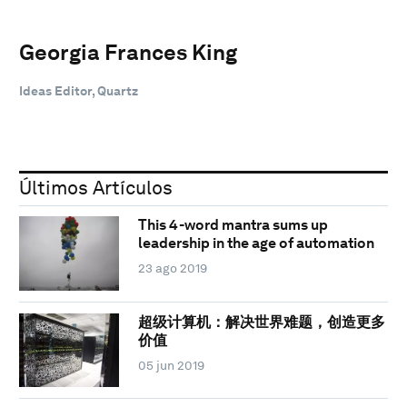
Georgia Frances King
Ideas Editor, Quartz
Últimos Artículos
This 4-word mantra sums up
leadership in the age of automation
23 ago 2019
超级计算机：解决世界难题，创造更多
价值
05 jun 2019