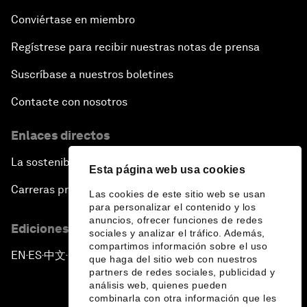
Conviértase en miembro
Regístrese para recibir nuestras notas de prensa
Suscríbase a nuestros boletines
Contacte con nosotros
Enlaces directos
La sostenibilidad en el Foro
Esta página web usa cookies
Carreras profesionales
Las cookies de este sitio web se usan
para personalizar el contenido y los
anuncios, ofrecer funciones de redes
Ediciones en otros idiomas
sociales y analizar el tráfico. Además,
compartimos información sobre el uso
EN
ES
中文
日本語
▪
▪
▪
que haga del sitio web con nuestros
partners de redes sociales, publicidad y
análisis web, quienes pueden
combinarla con otra información que les