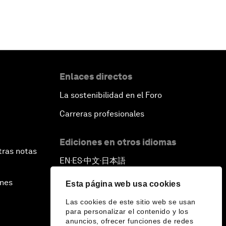
Enlaces directos
La sostenibilidad en el Foro
Carreras profesionales
Ediciones en otros idiomas
tras notas
EN
ES
中文
日本語
▪
▪
▪
ines
Esta página web usa cookies
Las cookies de este sitio web se usan
para personalizar el contenido y los
anuncios, ofrecer funciones de redes