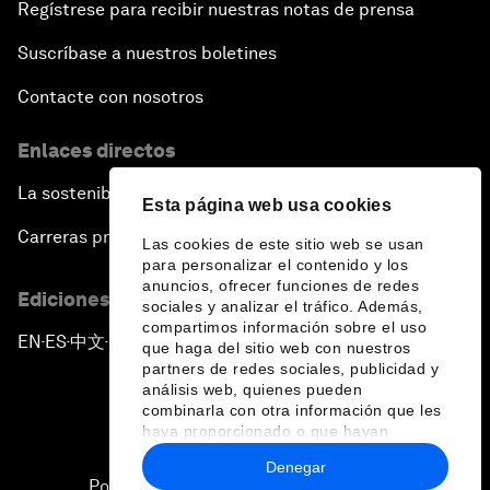
Regístrese para recibir nuestras notas de prensa
Suscríbase a nuestros boletines
Contacte con nosotros
Enlaces directos
La sostenibilidad en el Foro
Esta página web usa cookies
Carreras profesionales
Las cookies de este sitio web se usan
para personalizar el contenido y los
anuncios, ofrecer funciones de redes
Ediciones en otros idiomas
sociales y analizar el tráfico. Además,
compartimos información sobre el uso
EN
ES
中文
日本語
▪
▪
▪
que haga del sitio web con nuestros
partners de redes sociales, publicidad y
análisis web, quienes pueden
combinarla con otra información que les
haya proporcionado o que hayan
recopilado a partir del uso que haya
Denegar
hecho de sus servicios.
Política de privacidad y normas de uso